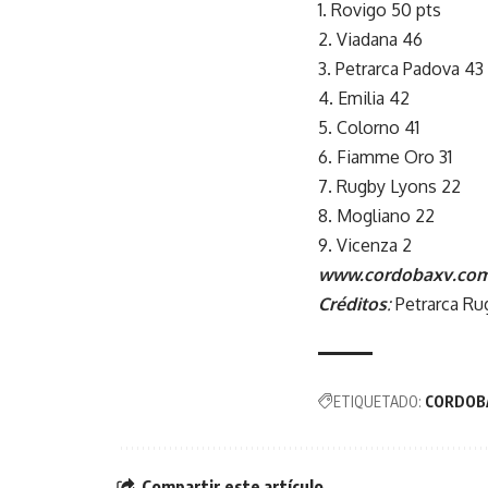
1. Rovigo 50 pts
2. Viadana 46
3. Petrarca Padova 43
4. Emilia 42
5. Colorno 41
6. Fiamme Oro 31
7. Rugby Lyons 22
8. Mogliano 22
9. Vicenza 2
www.cordobaxv.com
Créditos
:
Petrarca Ru
ETIQUETADO:
CORDOB
Compartir este artículo