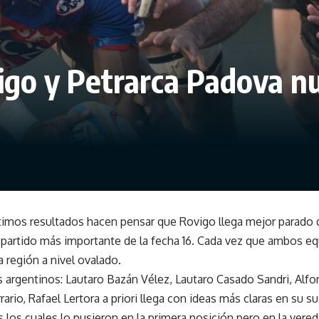
ovigo y Petrarca Padova 
imos resultados hacen pensar que Rovigo llega mejor parado qu
 partido más importante de la fecha 16. Cada vez que ambos e
la región a nivel ovalado.
s argentinos: Lautaro Bazán Vélez, Lautaro Casado Sandri, Alfo
ario, Rafael Lertora a priori llega con ideas más claras en su 
s los cuales lo pusieron en la primera posición pero en la vere