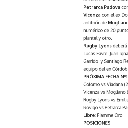
Petrarca Padova
con
Vicenza
con el ex Dog
anfitrión de
Moglian
numérico de 20 puntos
plantel y otro.
Rugby Lyons
deberá a
Lucas Favre, Juan Ig
Garrido y Santiago Re
equipo del ex Córdoba
PRÓXIMA FECHA Nº1
Colorno vs Viadana (2
Vicenza vs Mogliano 
Rugby Lyons vs Emilia
Rovigo vs Petrarca Pa
Libre
: Fiamme Oro
POSICIONES