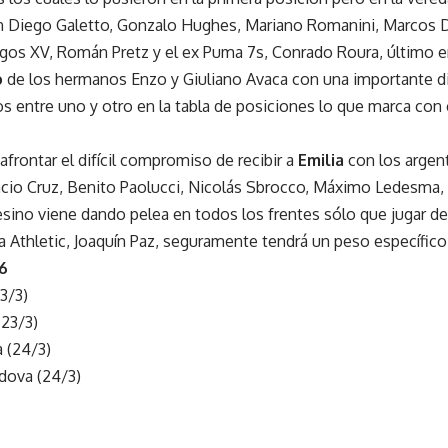
 Diego Galetto, Gonzalo Hughes, Mariano Romanini, Marcos D
os XV, Román Pretz y el ex Puma 7s, Conrado Roura, último en
o
de los hermanos Enzo y Giuliano Avaca con una importante di
 entre uno y otro en la tabla de posiciones lo que marca con c
frontar el difícil compromiso de recibir a
Emilia
con los argent
nacio Cruz, Benito Paolucci, Nicolás Sbrocco, Máximo Ledesma
sino viene dando pelea en todos los frentes sólo que jugar de 
 Athletic, Joaquín Paz, seguramente tendrá un peso específic
6
3/3)
(23/3)
 (24/3)
dova (24/3)