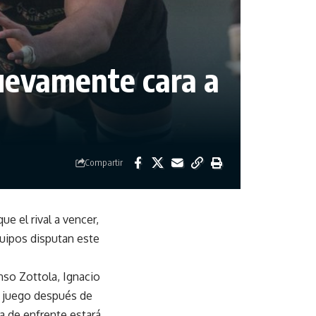
nuevamente cara a
Compartir
e el rival a vencer,
quipos disputan este
nso Zottola, Ignacio
su juego después de
da de enfrente estará