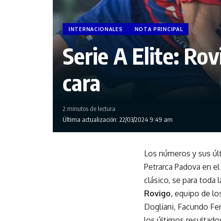
INTERNACIONALES
NOTA PRINCIPAL
Serie A Elite: R
cara
2 minutos de lectura
Última actualización: 22/03/2024 9:49 am
Los números y sus últ
Petrarca Padova en el
clásico, se para toda 
Rovigo
, equipo de lo
Dogliani, Facundo Ferr
los últimos resultado