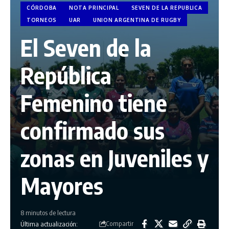
CÓRDOBA
NOTA PRINCIPAL
SEVEN DE LA REPUBLICA
TORNEOS
UAR
UNION ARGENTINA DE RUGBY
El Seven de la
República
Femenino tiene
confirmado sus
zonas en Juveniles y
Mayores
8 minutos de lectura
Compartir
Última actualización: