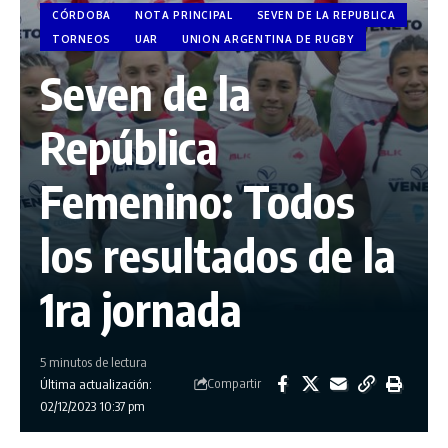
CÓRDOBA
NOTA PRINCIPAL
SEVEN DE LA REPUBLICA
TORNEOS
UAR
UNION ARGENTINA DE RUGBY
Seven de la
República
Femenino: Todos
los resultados de la
1ra jornada
5 minutos de lectura
Compartir
Última actualización:
02/12/2023 10:37 pm