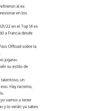
firieron al ex
resionar en los
021/22 en el Top 14 es
dó a Francia desde
ass Offload sobre la
.
no jugara».
ién su estilo de
 talentoso, un
 eso. Hay racismo,
és.
y yo vamos a tener
u y lo verán: ya sabes