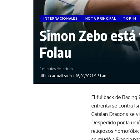
INTERNACIONALES
NOTA PRINCIPAL
TOP 14
Simon Zebo está f
Folau
3 minutos de lectura
Última actualización: 16/01/2021 9:51 am
El fullback de Racing
enfrentarse contra Is
Catalan Dragons se vi
Despedido por la uni
religiosos homofóbico
se mudó a Francia para