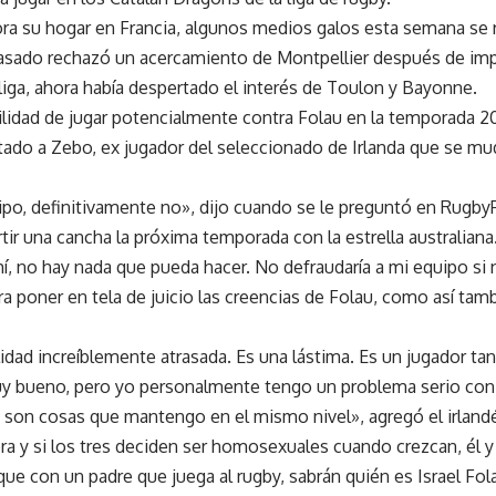
 su hogar en Francia, algunos medios galos esta semana se re
pasado rechazó un acercamiento de Montpellier después de imp
iga, ahora había despertado el interés de Toulon y Bayonne.
ilidad de jugar potencialmente contra Folau en la temporada 2
tado a Zebo, ex jugador del seleccionado de Irlanda que se mu
po, definitivamente no», dijo cuando se le preguntó en RugbyP
tir una cancha la próxima temporada con la estrella australiana
mí, no hay nada que pueda hacer. No defraudaría a mi equipo si 
 poner en tela de juicio las creencias de Folau, como así tamb
idad increíblemente atrasada. Es una lástima. Es un jugador tan
y bueno, pero yo personalmente tengo un problema serio con
 son cosas que mantengo en el mismo nivel», agregó el irland
ra y si los tres deciden ser homosexuales cuando crezcan, él 
ue con un padre que juega al rugby, sabrán quién es Israel Fola