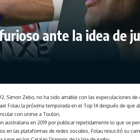
urioso ante la idea de ju
 92, Simon Zebo, no ha sido amable con las especulaciones de 
rael Folau la próxima temporada en el Top 14 después de que al
ncular con unirse a Toulon.
ón australiana en 2019 por publicar repetidamente lo que se p
s en las plataformas de redes sociales, Folau resucitó su car
 jugar en los Catalan Dragons de la liga de rugby.