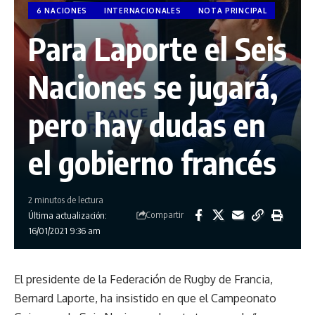
6 NACIONES
INTERNACIONALES
NOTA PRINCIPAL
Para Laporte el Seis
Naciones se jugará,
pero hay dudas en
el gobierno francés
2 minutos de lectura
Compartir
Última actualización:
16/01/2021 9:36 am
El presidente de la Federación de Rugby de Francia,
Bernard Laporte, ha insistido en que
el Campeonato