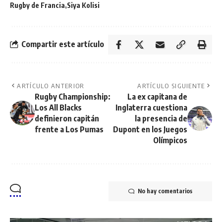
Rugby de Francia
Siya Kolisi
Compartir este artículo
ARTÍCULO ANTERIOR
ARTÍCULO SIGUIENTE
Rugby Championship:
La ex capitana de
Los All Blacks
Inglaterra cuestiona
definieron capitán
la presencia de
frente a Los Pumas
Dupont en los Juegos
Olímpicos
No hay comentarios