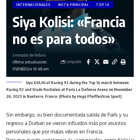
INTERNACIONALES
NOTA PRINCIPAL
TOP 14
Siya Kolisi: «Francia
no es para todos»
3 minutos de lectura
Compartir
Última actualización:
05/08/2024 10:48 am
Siya KOLISI of Racing 92 during the Top 14 match between
Racing 92 and Stade Rochelais at Paris La Defense Arena on November
26, 2023 in Nanterre, France. (Photo by Hugo Pfeiffer/Icon Sport)
Sin embargo, su bien documentada salida de París y su
regreso a Durban se vieron influidos más por asuntos
personales que por malas vibras en Francia.
Para que quede constancia, la «separación» entre Kolisi y