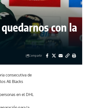
y quedarnos con la
Compartir
toria consecutiva de
los All Blacks
3 personas en el DHL
eparación para la