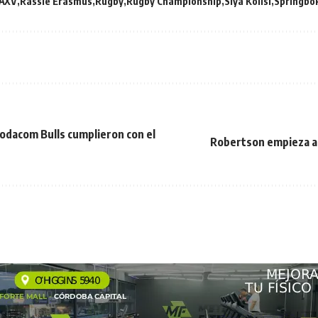
AXV
Rassie Erasmus
Rugby
Rugby Championship
Siya Kolisi
Springbo
odacom Bulls cumplieron con el
Robertson empieza a se