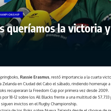
HAMPIONSHIP
os queríamos la victoria 
Springboks,
Rassie Erasmus
, restó importancia a la cuarta vic
 Zelanda en Ciudad del Cabo el sábado, rindiendo homenaje a 
oks recuperaran la Freedom Cup por primera vez desde 2009.
s por 18-12 sobre los All Blacks frente a una multitud de 57.73
 siguen invictos en el Rugby Championship.
 victoria de los Boks sobre Nueva Zelanda desde el choque de pr