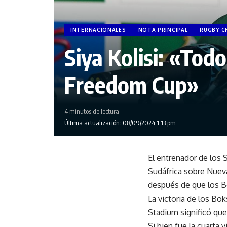
INTERNACIONALES
NOTA PRINCIPAL
RUGBY C
Siya Kolisi: «Tod
Freedom Cup»
4 minutos de lectura
Última actualización: 08/09/2024 1:13 pm
El entrenador de los 
Sudáfrica sobre Nueva
después de que los B
La victoria de los Bok
Stadium significó que
Si bien fue la cuarta