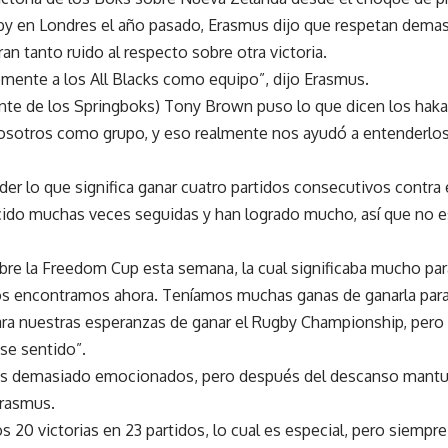
y en Londres el año pasado, Erasmus dijo que respetan demasi
an tanto ruido al respecto sobre otra victoria.
nte a los All Blacks como equipo”, dijo Erasmus.
ente de los Springboks) Tony Brown puso lo que dicen los haka
nosotros como grupo, y eso realmente nos ayudó a entenderlos
er lo que significa ganar cuatro partidos consecutivos contra e
ido muchas veces seguidas y han logrado mucho, así que no es
e la Freedom Cup esta semana, la cual significaba mucho para
nos encontramos ahora. Teníamos muchas ganas de ganarla para
ra nuestras esperanzas de ganar el Rugby Championship, pero
ese sentido”.
 demasiado emocionados, pero después del descanso mantuv
Erasmus.
 20 victorias en 23 partidos, lo cual es especial, pero siempr