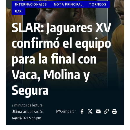
INTERNACIONALES
NOTA PRINCIPAL
TORNEOS
UAR
SLAR: Jaguares XV
confirmó el equipo
para la final con
Vaca, Molina y
Segura
2 minutos de lectura
Compartir
Última actualización:
14/05/2021 5:56 pm