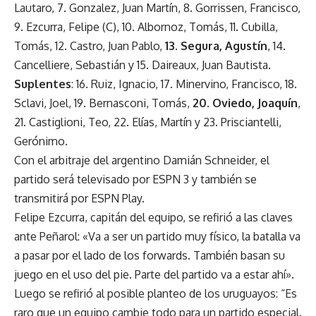
Lautaro, 7. Gonzalez, Juan Martín, 8. Gorrissen, Francisco,
9. Ezcurra, Felipe (C), 10. Albornoz, Tomás, 11. Cubilla,
Tomás, 12. Castro, Juan Pablo,
13. Segura, Agustín
, 14.
Cancelliere, Sebastián y 15. Daireaux, Juan Bautista.
Suplentes
: 16. Ruiz, Ignacio, 17. Minervino, Francisco, 18.
Sclavi, Joel, 19. Bernasconi, Tomás,
20. Oviedo, Joaquín
,
21. Castiglioni, Teo, 22. Elías, Martín y 23. Prisciantelli,
Gerónimo.
Con el arbitraje del argentino Damián Schneider, el
partido será televisado por ESPN 3 y también se
transmitirá por ESPN Play.
Felipe Ezcurra, capitán del equipo, se refirió a las claves
ante Peñarol: «Va a ser un partido muy físico, la batalla va
a pasar por el lado de los forwards. También basan su
juego en el uso del pie. Parte del partido va a estar ahí».
Luego se refirió al posible planteo de los uruguayos: “Es
raro que un equipo cambie todo para un partido especial.