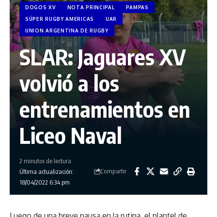
DOGOS XV
NOTA PRINCIPAL
PAMPAS
SÚPER RUGBY AMERICAS
UAR
UNION ARGENTINA DE RUGBY
SLAR: Jaguares XV
volvió a los
entrenamientos en
Liceo Naval
2 minutos de lectura
Compartir
Última actualización:
18/04/2022 6:34 pm
Luego de una breve pausa en la rutina, el plantel de