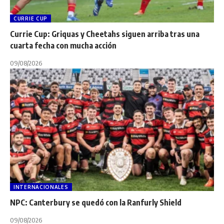
CURRIE CUP
Currie Cup: Griquas y Cheetahs siguen arriba tras una
cuarta fecha con mucha acción
09/08/2026
INTERNACIONALES
NPC: Canterbury se quedó con la Ranfurly Shield
09/08/2026