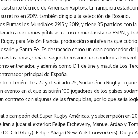
asistente técnico de American Raptors, la franquicia estadou
u retiro en 2019, también dirigió a la selección de Rosario.
Los Pumas los Mundiales 2915 y 2019, y tiene 35 partidos con la
tenido apariciones públicas como comentarista de ESPN, y tra
 Rugby para Misión Francia, producción santafesina que cubrió
Rosario y Santa Fe. Es destacado como un gran conocedor del 
en estas horas, sería el segundo rosarino en conducir a Peñaro
omo entrenador, y además como DT de line y maul de Los Ter
trenador principal de España.
tre el miércoles 22 y el sábado 25, Sudamérica Rugby organiza
n evento en al que asistirán 100 jugadores de los países suda
n contrato con algunas de las franquicias, por lo que sería lóg
ctual bicampeón del Super Rugby Américas, y subcampeón en 20
se irán a jugar al exterior: Felipe Etcheverry, Manuel Ardao y To
 (DC Old Glory), Felipe Aliaga (New York Ironworkers), Diego Arb