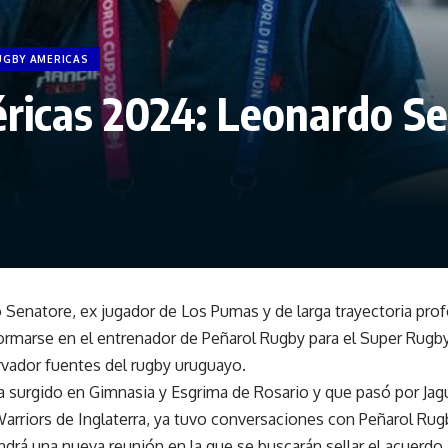
UGBY AMERICAS
ricas 2024: Leonardo Se
 Senatore, ex jugador de Los Pumas y de larga trayectoria profes
formarse en el entrenador de Peñarol Rugby para el Super Rugb
rvador fuentes del rugby uruguayo.
ea surgido en Gimnasia y Esgrima de Rosario y que pasó por Ja
arriors de Inglaterra, ya tuvo conversaciones con Peñarol Rugb
ndrá una nueva reunión en la que se buscarán sellar el acuerdo.