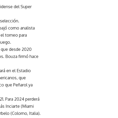
nidense del Super
 selección.
bajó como analista
 el torneo para
juego.
l, que desde 2020
os. Bouza firmó hace
rá en el Estadio
mericanos, que
ico que Peñarol ya
21. Para 2024 perderá
más Inciarte (Miami
elo (Colorno, Italia).