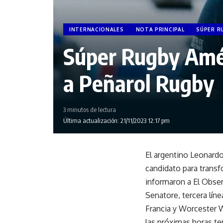
INTERNACIONALES
NOTA PRINCIPAL
SÚPER R
Súper Rugby Amé
a Peñarol Rugby
3 minutos de lectura
Última actualización: 21/11/2023 12:17 pm
El argentino Leonardo
candidato para trans
informaron a El Obse
Senatore, tercera lín
Francia y Worcester W
las próximas horas te