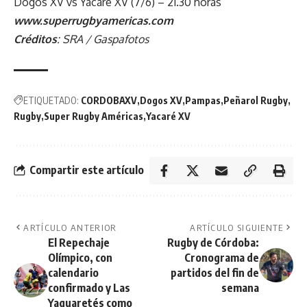
Dogos XV vs Yacare XV (7/6) – 21.30 horas
www.superrugbyamericas.com
Créditos
: SRA / Gaspafotos
ETIQUETADO:
CORDOBAXV
Dogos XV
Pampas
Peñarol Rugby
Rugby
Super Rugby Américas
Yacaré XV
Compartir este artículo
ARTÍCULO ANTERIOR
ARTÍCULO SIGUIENTE
El Repechaje
Rugby de Córdoba:
Olímpico, con
Cronograma de
calendario
partidos del fin de
confirmado y Las
semana
Yaguaretés como