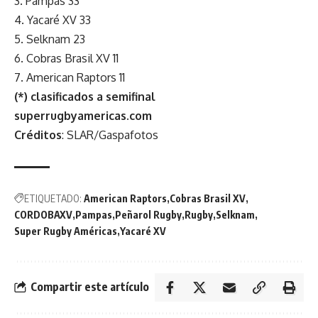
3. Pampas 33
4. Yacaré XV 33
5. Selknam 23
6. Cobras Brasil XV 11
7. American Raptors 11
(*) clasificados a semifinal
superrugbyamericas.com
Créditos
: SLAR/Gaspafotos
ETIQUETADO:
American Raptors
Cobras Brasil XV
CORDOBAXV
Pampas
Peñarol Rugby
Rugby
Selknam
Super Rugby Américas
Yacaré XV
Compartir este artículo