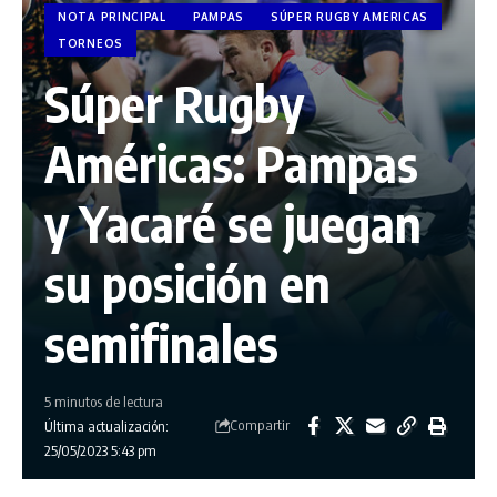
NOTA PRINCIPAL
PAMPAS
SÚPER RUGBY AMERICAS
TORNEOS
Súper Rugby
Américas: Pampas
y Yacaré se juegan
su posición en
semifinales
5 minutos de lectura
Compartir
Última actualización:
25/05/2023 5:43 pm