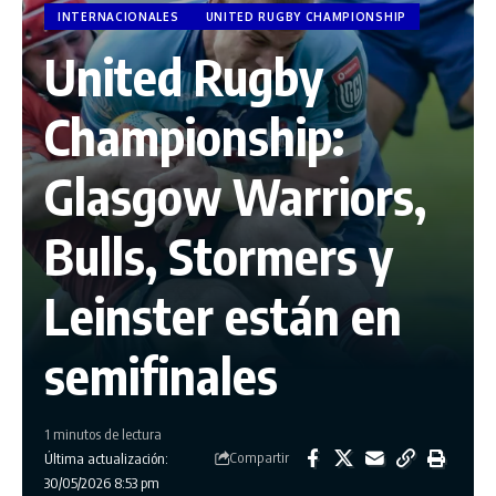
INTERNACIONALES
UNITED RUGBY CHAMPIONSHIP
United Rugby
Championship:
Glasgow Warriors,
Bulls, Stormers y
Leinster están en
semifinales
1 minutos de lectura
Compartir
Última actualización:
30/05/2026 8:53 pm