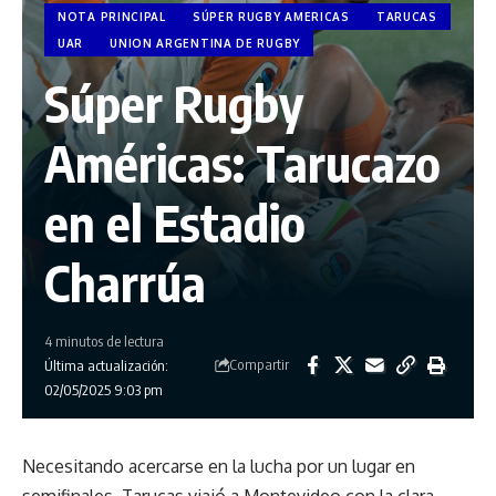
NOTA PRINCIPAL
SÚPER RUGBY AMERICAS
TARUCAS
UAR
UNION ARGENTINA DE RUGBY
Súper Rugby
Américas: Tarucazo
en el Estadio
Charrúa
4 minutos de lectura
Compartir
Última actualización:
02/05/2025 9:03 pm
Necesitando acercarse en la lucha por un lugar en
semifinales, Tarucas viajó a Montevideo con la clara