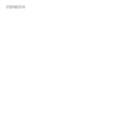
05/08/2026
DOGOS XV
NOTA PRINCIPAL
SÚPER RUGBY AMERICAS
Súper Rugby
Américas: Dogos
XV está más vivo