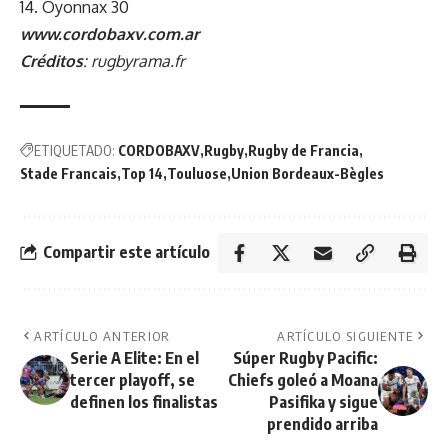
14. Oyonnax 30
www.cordobaxv.com.ar
Créditos
: rugbyrama.fr
ETIQUETADO:
CORDOBAXV
Rugby
Rugby de Francia
Stade Francais
Top 14
Touluose
Union Bordeaux-Bègles
Compartir este artículo
ARTÍCULO ANTERIOR
ARTÍCULO SIGUIENTE
Serie A Elite: En el
Súper Rugby Pacific:
tercer playoff, se
Chiefs goleó a Moana
definen los finalistas
Pasifika y sigue
prendido arriba