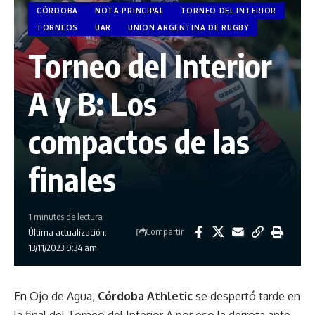
CÓRDOBA
NOTA PRINCIPAL
TORNEO DEL INTERIOR
TORNEOS
UAR
UNION ARGENTINA DE RUGBY
Torneo del Interior
A y B: Los
compactos de las
finales
1 minutos de lectura
Compartir
Última actualización:
13/11/2023 9:34 am
En Ojo de Agua,
Córdoba Athletic
se despertó tarde en
la final del Torneo del Interior A por eso la derrota ante