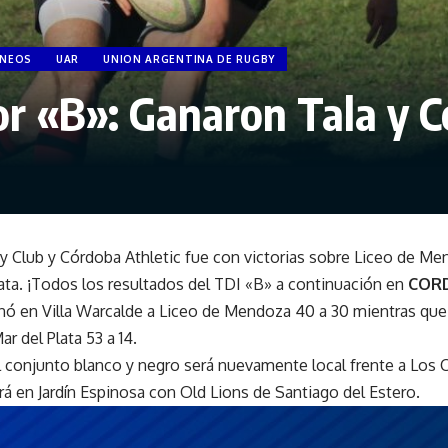
NEOS
UAR
UNION ARGENTINA DE RUGBY
or «B»: Ganaron Tala y C
y Club y Córdoba Athletic fue con victorias sobre Liceo de Men
ata. ¡Todos los resultados del TDI «B» a continuación en
COR
nó en Villa Warcalde a Liceo de Mendoza 40 a 30 mientras que
r del Plata 53 a 14.
l conjunto blanco y negro será nuevamente local frente a Los C
rá en Jardín Espinosa con Old Lions de Santiago del Estero.