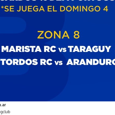
.ar
ngclub