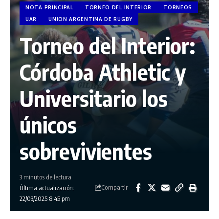
NOTA PRINCIPAL
TORNEO DEL INTERIOR
TORNEOS
UAR
UNION ARGENTINA DE RUGBY
Torneo del Interior:
Córdoba Athletic y
Universitario los
únicos
sobrevivientes
3 minutos de lectura
Compartir
Última actualización:
22/03/2025 8:45 pm