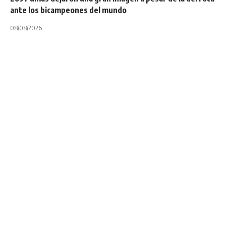
ante los bicampeones del mundo
08/08/2026
INTERNACIONALES
NOTA PRINCIPAL
UNITED RUGBY CHAMPIONSHIP
United Rugby
Championship: