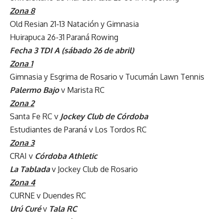
Zona 8
Old Resian 21-13 Natación y Gimnasia
Huirapuca 26-31 Paraná Rowing
Fecha 3 TDI A (sábado 26 de abril)
Zona 1
Gimnasia y Esgrima de Rosario v Tucumán Lawn Tennis
Palermo Bajo
v Marista RC
Zona 2
Santa Fe RC v
Jockey Club de Córdoba
Estudiantes de Paraná v Los Tordos RC
Zona 3
CRAI v
Córdoba Athletic
La Tablada
v Jockey Club de Rosario
Zona 4
CURNE v Duendes RC
Urú Curé
v
Tala RC