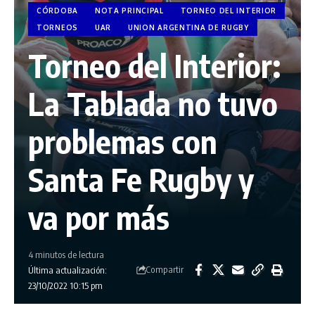
CÓRDOBA
NOTA PRINCIPAL
TORNEO DEL INTERIOR
TORNEOS
UAR
UNION ARGENTINA DE RUGBY
Torneo del Interior:
La Tablada no tuvo
problemas con
Santa Fe Rugby y
va por más
4 minutos de lectura
Compartir
Última actualización:
23/10/2022 10:15 pm