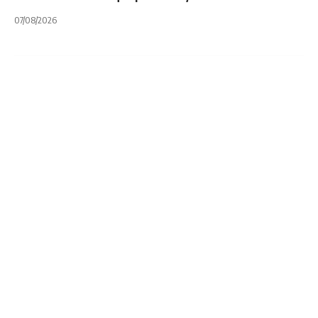
07/08/2026
NOTA PRINCIPAL
SELECCIONADO ARGENTINO
UAR
UNION ARGENTINA DE RUGBY
Uruguay
Conference 2022:
Argentina XV va