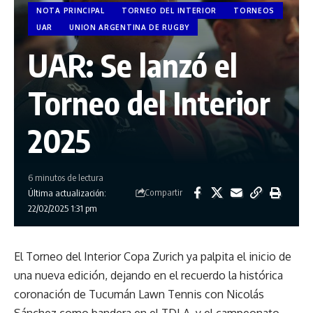
NOTA PRINCIPAL
TORNEO DEL INTERIOR
TORNEOS
UAR
UNION ARGENTINA DE RUGBY
UAR: Se lanzó el
Torneo del Interior
2025
6 minutos de lectura
Compartir
Última actualización:
22/02/2025 1:31 pm
El Torneo del Interior Copa Zurich ya palpita el inicio de
una nueva edición, dejando en el recuerdo la histórica
coronación de Tucumán Lawn Tennis con Nicolás
Sánchez como bandera en el TDI A, y el campeonato