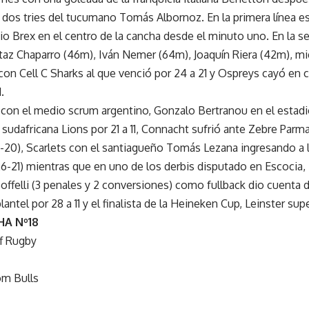
 dos tries del tucumano Tomás Albornoz. En la primera línea e
o Brex en el centro de la cancha desde el minuto uno. En la s
az Chaparro (46m), Iván Nemer (64m), Joaquín Riera (42m), mi
con Cell C Sharks al que venció por 24 a 21 y Ospreys cayó en 
.
con el medio scrum argentino, Gonzalo Bertranou en el estad
a sudafricana Lions por 21 a 11, Connacht sufrió ante Zebre Par
22-20), Scarlets con el santiagueño Tomás Lezana ingresando a
6-21) mientras que en uno de los derbis disputado en Escocia
Boffelli (3 penales y 2 conversiones) como fullback dio cuenta
lantel por 28 a 11 y el finalista de la Heineken Cup, Leinster su
HA Nº18
ff Rugby
om Bulls