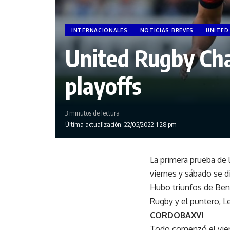
INTERNACIONALES
NOTICIAS BREVES
UNITED
United Rugby Cha
playoffs
3 minutos de lectura
Última actualización: 22/05/2022 1:28 pm
La primera prueba de 
viernes y sábado se di
Hubo triunfos de Ben
Rugby y el puntero, 
CORDOBAXV
!
Todo comenzó el viern