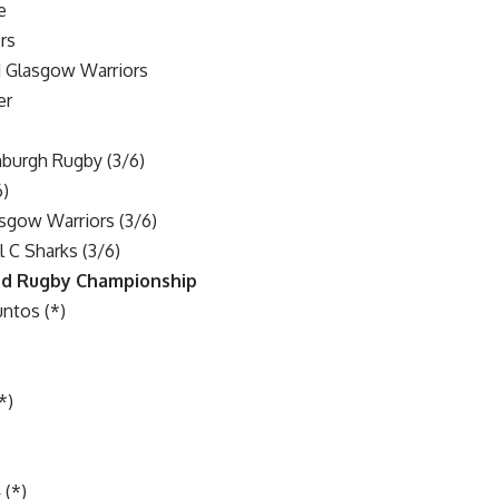
e
rs
1 Glasgow Warriors
er
burgh Rugby (3/6)
6)
sgow Warriors (3/6)
 C Sharks (3/6)
ed Rugby Championship
untos (*)
*)
 (*)