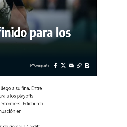
nido para los
Compartir
legó a su fina. Entre
ra a los playoffs.
, Stormers, Edinburgh
inuación en
 de golear a Cardiff