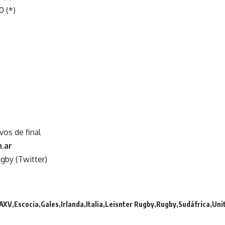
0 (*)
vos de final
.ar
gby (Twitter)
AXV
Escocia
Gales
Irlanda
Italia
Leisnter Rugby
Rugby
Sudáfrica
Uni