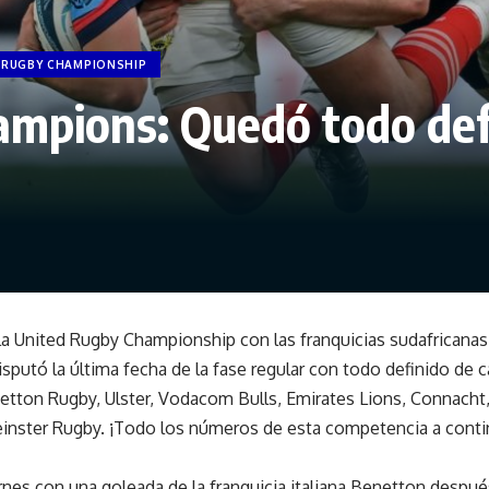
 RUGBY CHAMPIONSHIP
mpions: Quedó todo defi
la United Rugby Championship con las franquicias sudafricanas l
sputó la última fecha de la fase regular con todo definido de ca
etton Rugby, Ulster, Vodacom Bulls, Emirates Lions, Connacht
Leinster Rugby. ¡Todo los números de esta competencia a cont
es con una goleada de la franquicia italiana Benetton después