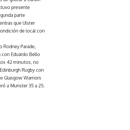
stuvo presente
egunda parte
entras que Ulster
condición de local con
io Rodney Parade,
ma con Eduardo Bello
 los 42 minutos, no
, Edinburgh Rugby con
 de Glasgow Warriors
peró a Munster 35 a 25.