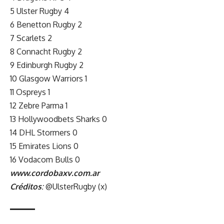
5 Ulster Rugby 4
6 Benetton Rugby 2
7 Scarlets 2
8 Connacht Rugby 2
9 Edinburgh Rugby 2
10 Glasgow Warriors 1
11 Ospreys 1
12 Zebre Parma 1
13 Hollywoodbets Sharks 0
14 DHL Stormers 0
15 Emirates Lions 0
16 Vodacom Bulls 0
www.cordobaxv.com.ar
Créditos
:
@UlsterRugby
(x)