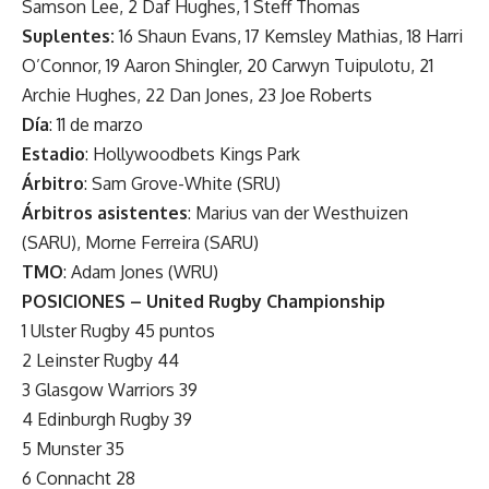
Samson Lee, 2 Daf Hughes, 1 Steff Thomas
Suplentes:
16 Shaun Evans, 17 Kemsley Mathias, 18 Harri
O’Connor, 19 Aaron Shingler, 20 Carwyn Tuipulotu, 21
Archie Hughes, 22 Dan Jones, 23 Joe Roberts
Día
: 11 de marzo
Estadio
: Hollywoodbets Kings Park
Árbitro
: Sam Grove-White (SRU)
Árbitros asistentes
: Marius van der Westhuizen
(SARU), Morne Ferreira (SARU)
TMO
: Adam Jones (WRU)
POSICIONES – United Rugby Championship
1 Ulster Rugby 45 puntos
2 Leinster Rugby 44
3 Glasgow Warriors 39
4 Edinburgh Rugby 39
5 Munster 35
6 Connacht 28