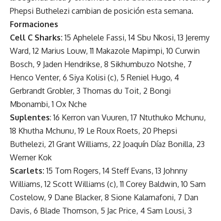
Phepsi Buthelezi cambian de posición esta semana.
Formaciones
Cell C Sharks:
15 Aphelele Fassi, 14 Sbu Nkosi, 13 Jeremy
Ward, 12 Marius Louw, 11 Makazole Mapimpi, 10 Curwin
Bosch, 9 Jaden Hendrikse, 8 Sikhumbuzo Notshe, 7
Henco Venter, 6 Siya Kolisi (c), 5 Reniel Hugo, 4
Gerbrandt Grobler, 3 Thomas du Toit, 2 Bongi
Mbonambi, 1 Ox Nche
Suplentes
: 16 Kerron van Vuuren, 17 Ntuthuko Mchunu,
18 Khutha Mchunu, 19 Le Roux Roets, 20 Phepsi
Buthelezi, 21 Grant Williams, 22 Joaquín Díaz Bonilla, 23
Werner Kok
Scarlets:
15 Tom Rogers, 14 Steff Evans, 13 Johnny
Williams, 12 Scott Williams (c), 11 Corey Baldwin, 10 Sam
Costelow, 9 Dane Blacker, 8 Sione Kalamafoni, 7 Dan
Davis, 6 Blade Thomson, 5 Jac Price, 4 Sam Lousi, 3