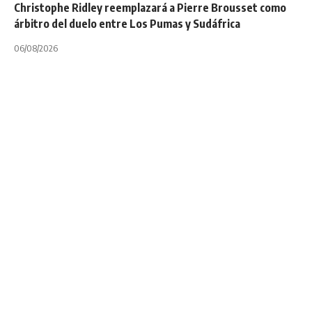
Christophe Ridley reemplazará a Pierre Brousset como
árbitro del duelo entre Los Pumas y Sudáfrica
06/08/2026
INTERNACIONALES
NOTA PRINCIPAL
Nicolás Bruzzone:
“Gracias a Dios se
armó un plantel