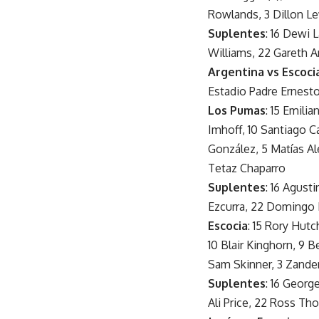
Rowlands, 3 Dillon Le
Suplentes
: 16 Dewi 
Williams, 22 Gareth 
Argentina vs Escoci
Estadio Padre Ernesto
Los Pumas
: 15 Emilia
Imhoff, 10 Santiago C
González, 5 Matías Al
Tetaz Chaparro
Suplentes
: 16 Agust
Ezcurra, 22 Domingo 
Escocia
: 15 Rory Hut
10 Blair Kinghorn, 9 
Sam Skinner, 3 Zander
Suplentes
: 16 Georg
Ali Price, 22 Ross T