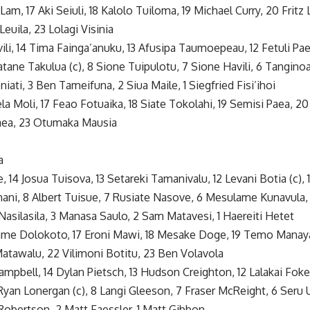
a Lam, 17 Aki Seiuli, 18 Kalolo Tuiloma, 19 Michael Curry, 20 Fritz
Leuila, 23 Lolagi Visinia
vili, 14 Tima Fainga’anuku, 13 Afusipa Taumoepeau, 12 Fetuli Pae
atane Takulua (c), 8 Sione Tuipulotu, 7 Sione Havili, 6 Tangin
iati, 3 Ben Tameifuna, 2 Siua Maile, 1 Siegfried Fisi’ihoi
ela Moli, 17 Feao Fotuaika, 18 Siate Tokolahi, 19 Semisi Paea, 
Paea, 23 Otumaka Mausia
a
, 14 Josua Tuisova, 13 Setareki Tamanivalu, 12 Levani Botia (c), 
mani, 8 Albert Tuisue, 7 Rusiate Nasove, 6 Mesulame Kunavula
Nasilasila, 3 Manasa Saulo, 2 Sam Matavesi, 1 Haereiti Hetet
lame Dolokoto, 17 Eroni Mawi, 18 Mesake Doge, 19 Temo Manay
atawalu, 22 Vilimoni Botitu, 23 Ben Volavola
Campbell, 14 Dylan Pietsch, 13 Hudson Creighton, 12 Lalakai Foket
yan Lonergan (c), 8 Langi Gleeson, 7 Fraser McReight, 6 Seru 
Robertson, 2 Matt Faessler, 1 Matt Gibbon