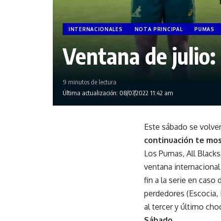
INTERNACIONALES
NOTA PRINCIPAL
PUMAS
Ventana de julio:
9 minutos de lectura
Última actualización: 08/07/2022 11:42 am
Este sábado se volver
continuación te mo
Los Pumas, All Blacks,
ventana internacional
fin a la serie en cas
perdedores (Escocia, I
al tercer y último cho
Sábado