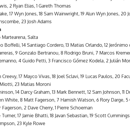
wis, 2 Ryan Elias, 1 Gareth Thomas
Lake, 17 Wyn Jones, 18 Sam Wainwright, 19 Alun Wyn Jones, 20 
Anscombe, 23 Josh Adams
a
 Martearena, Salta
no Boffelli, 14 Santiago Cordero, 13 Matias Orlando, 12 Jerónimo 
arreras, 9 Gonzalo Bertranou, 8 Rodrigo Bruni, 7 Marcos Kremer
emanno, 4 Guido Petti, 3 Francisco Gómez Kodela, 2 Julián Mon
in Creevy, 17 Mayco Vivas, 18 Joel Sclavi, 19 Lucas Paulos, 20 Fac
Miotti, 23 Matias Moroni
chinson, 14 Darcy Graham, 13 Mark Bennett, 12 Sam Johnson, 11 
Ben White, 8 Matt Fagerson, 7 Hamish Watson, 6 Rory Darge, 5 Gr
 Fagerson, 2 Dave Cherry, 1 Pierre Schoeman
e Turner, 17 Jamie Bhatti, 18 Javan Sebastian, 19 Scott Cummings,
hompson, 23 Kyle Rowe