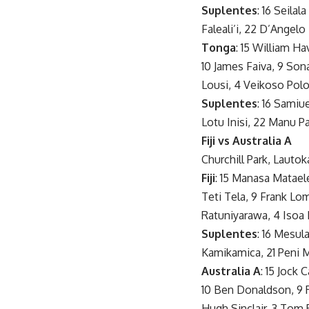
Suplentes
: 16 Seilal
Faleali’i, 22 D’Angelo 
Tonga
: 15 William Ha
10 James Faiva, 9 Son
Lousi, 4 Veikoso Polon
Suplentes
: 16 Samiu
Lotu Inisi, 22 Manu 
Fiji vs Australia A
Churchill Park, Lautok
Fiji
: 15 Manasa Mataele
Teti Tela, 9 Frank Lo
Ratuniyarawa, 4 Isoa 
Suplentes
: 16 Mesu
Kamikamica, 21 Peni M
Australia A
: 15 Jock 
10 Ben Donaldson, 9 R
Hugh Sinclair, 3 Tom 