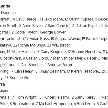
rlanda
, Dunedin
 Barrett, 14 Sevu Reece, 13 Rieko Ioane, 12 Quinn Tupaea, 11 Leic
ron Smith, 8 Ardie Savea, 7 Sam Cane (c), 6 Dalton Papalii, 5 Sc
ngafasi, 2 Codie Taylor, 1 George Bower
oni Taukei’aho, 17 Aidan Ross, 18 Angus Ta’avao, 19 Patrick Tuip
katava, 22 Richie Mo’unga, 23 Will Jordan
nan, 14 Mack Hansen, 13 Garry Ringrose, 12 Robbie Henshaw, 11
 Gibson-Park, 8 Caelan Doris, 7 Josh van der Flier, 6 Peter O’M
g Furlong, 2 Dan Sheehan, 1 Andrew Porter
erring, 17 Cian Healy, 18 Finlay Bealham, 19 Kieran Treadwell, 20
ry, 23 Bundee Aki
rra
sbane
 Petaia, 14 Tom Wright, 13 Hunter Paisami, 12 Samu Kerevi, 11 Mar
hite, 8 Rob Valetini, 7 Michael Hooper (c), 6 Rob Leota, 5 Cade