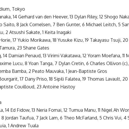
adium, Tokyo
naka, 14 Gerhard van den Heever, 13 Dylan Riley, 12 Shogo Nakano
 Saito, 8 Jack Cornelsen, 7 Ben Gunter, 6 Michael Leitch, 5 Sa
lu, 2 Atsushi Sakate, 1 Keita Inagaki
 Horie, 17 Yukio Morikawa, 18 Yusuke Kizu, 19 Takayasu Tsuji, 20 
 Tamura, 23 Shane Gates
g, 14 Damian Penaud, 13 Virimi Vakatawa, 12 Yoram Moefana, 11 M
Maxime Lucu, 8 Yoan Tanga, 7 Dylan Cretin, 6 Charles Ollivon (c
emba Bamba, 2 Peato Mauvaka, 1 Jean-Baptiste Gros
 Bourgarit, 17 Dany Priso, 18 Sipili Falatea, 19 Thomas Lavault, 20
ptiste Couilloud, 23 Antoine Hastoy
a
la, 14 Ed Fidow, 13 Neria Fomai, 12 Tumua Manu, 11 Nigel Ah Won
8 Jordan Taufua, 7 Jack Lam, 6 Theo McFarland, 5 Chris Vui, 4
iuia, 1 Andrew Tuala