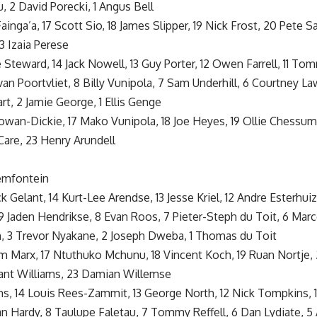
u, 2 David Porecki, 1 Angus Bell
 Fainga’a, 17 Scott Sio, 18 James Slipper, 19 Nick Frost, 20 Pete 
3 Izaia Perese
ie Steward, 14 Jack Nowell, 13 Guy Porter, 12 Owen Farrell, 11 T
an Poortvliet, 8 Billy Vunipola, 7 Sam Underhill, 6 Courtney Law
art, 2 Jamie George, 1 Ellis Genge
Cowan-Dickie, 17 Mako Vunipola, 18 Joe Heyes, 19 Ollie Chessum
Care, 23 Henry Arundell
emfontein
ck Gelant, 14 Kurt-Lee Arendse, 13 Jesse Kriel, 12 Andre Esterhuiz
, 9 Jaden Hendrikse, 8 Evan Roos, 7 Pieter-Steph du Toit, 6 Mar
h, 3 Trevor Nyakane, 2 Joseph Dweba, 1 Thomas du Toit
lm Marx, 17 Ntuthuko Mchunu, 18 Vincent Koch, 19 Ruan Nortje, 
rant Williams, 23 Damian Willemse
ams, 14 Louis Rees-Zammit, 13 George North, 12 Nick Tompkins, 1
ran Hardy, 8 Taulupe Faletau, 7 Tommy Reffell, 6 Dan Lydiate, 5