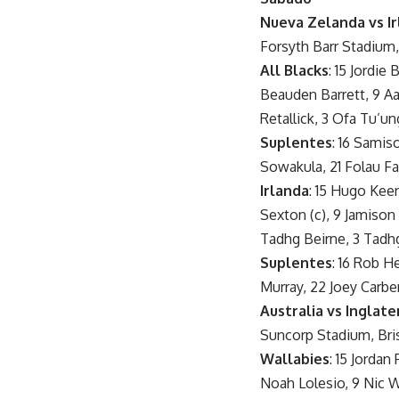
Nueva Zelanda vs I
Forsyth Barr Stadium
All Blacks
: 15 Jordie
Beauden Barrett, 9 Aa
Retallick, 3 Ofa Tu’u
Suplentes
: 16 Samis
Sowakula, 21 Folau Fa
Irlanda
: 15 Hugo Kee
Sexton (c), 9 Jamison
Tadhg Beirne, 3 Tadh
Suplentes
: 16 Rob H
Murray, 22 Joey Carbe
Australia vs Inglate
Suncorp Stadium, Bri
Wallabies
: 15 Jordan
Noah Lolesio, 9 Nic W