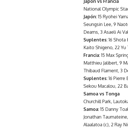
Japón vs Francia
National Olympic St
Japón
: 15 Ryohei Yama
Seungsin Lee, 9 Naoto
Dearns, 3 Asaeli Ai Va
Suplentes
: 16 Shota
Kaito Shigeno, 22 Yu
Francia
: 15 Max Sprin
Matthieu Jalibert, 9 
Thibaud Flament, 3 D
Suplentes
: 16 Pierre
Sekou Macalou, 22 Ba
Samoa vs Tonga
Churchill Park, Lautok
Samoa
: 15 Danny Toa
Jonathan Taumateine, 
Alaalatoa (c), 2 Ray N