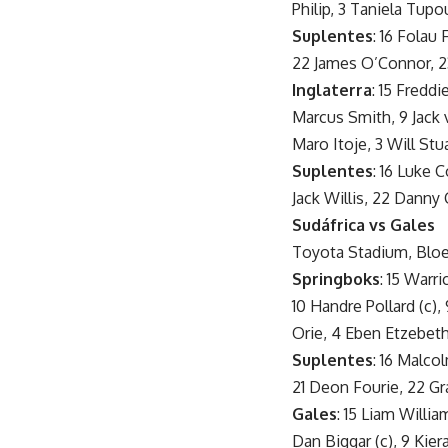
Philip, 3 Taniela Tupo
Suplentes
: 16 Folau
22 James O’Connor, 2
Inglaterra
: 15 Fredd
Marcus Smith, 9 Jack v
Maro Itoje, 3 Will Stu
Suplentes
: 16 Luke 
Jack Willis, 22 Danny 
Sudáfrica vs Gales
Toyota Stadium, Blo
Springboks
: 15 Warri
10 Handre Pollard (c)
Orie, 4 Eben Etzebet
Suplentes
: 16 Malco
21 Deon Fourie, 22 G
Gales
: 15 Liam Willi
Dan Biggar (c), 9 Kie