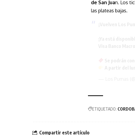
de San Jua
n. Los ti
las plateas bajas.
¡Vuelven Los Pu
¡Ya está disponib
Visa Banco Macr
Se podrán con
A partir del l
— Los Pumas (
ETIQUETADO:
CORDOB
Compartir este artículo