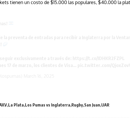
ckets tienen un costo de $15.000 las populares, $40.000 la pla
mas!
le la preventa de entradas para recibir a Inglaterra por la Ventan
o!
seguir exclusivamente a través de:
https://t.co/IDHKR2FZPL
unes 17 de marzo, los clientes de Visa…
pic.twitter.com/QjoxZo
@lospumas)
March 16, 2025
AXV
La Plata
Los Pumas vs Inglaterra
Rugby
San Juan
UAR