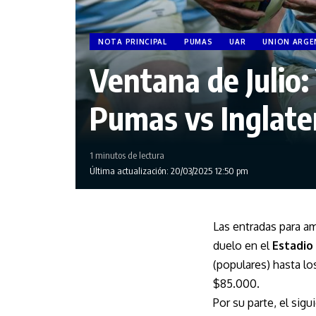
NOTA PRINCIPAL
PUMAS
UAR
UNION ARGE
Ventana de Julio:
Pumas vs Inglate
1 minutos de lectura
Última actualización: 20/03/2025 12:50 pm
Las entradas para am
duelo en el
Estadio
(populares) hasta lo
$85.000.
Por su parte, el sig