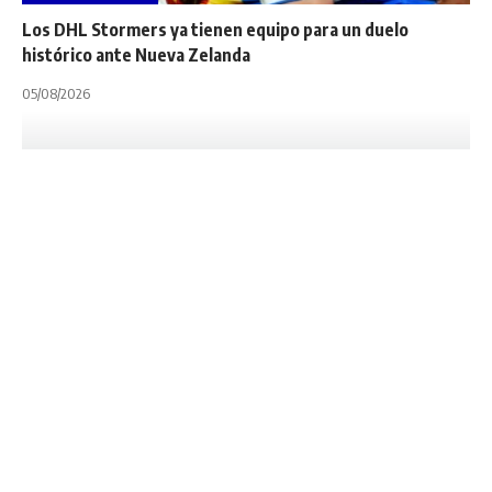
Los DHL Stormers ya tienen equipo para un duelo
histórico ante Nueva Zelanda
05/08/2026
INTERNACIONALES
NOTA PRINCIPAL
PUMAS 7S
SVNS WORLD RUGBY
UAR
UNION ARGENTINA DE RUGBY
HSBC SVNS 2025: