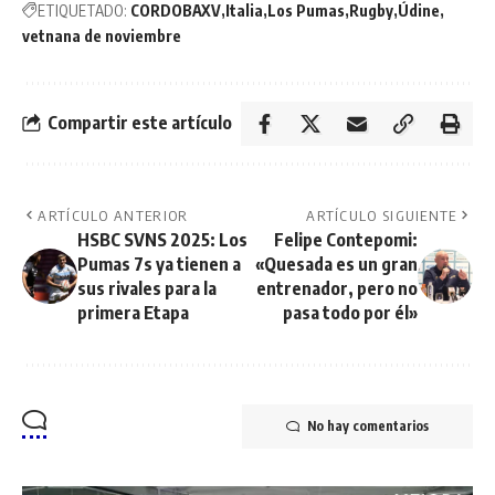
ETIQUETADO:
CORDOBAXV
Italia
Los Pumas
Rugby
Údine
vetnana de noviembre
Compartir este artículo
ARTÍCULO ANTERIOR
ARTÍCULO SIGUIENTE
HSBC SVNS 2025: Los
Felipe Contepomi:
Pumas 7s ya tienen a
«Quesada es un gran
sus rivales para la
entrenador, pero no
primera Etapa
pasa todo por él»
No hay comentarios