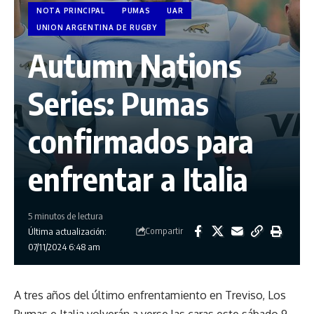
NOTA PRINCIPAL
PUMAS
UAR
UNION ARGENTINA DE RUGBY
Autumn Nations
Series: Pumas
confirmados para
enfrentar a Italia
5 minutos de lectura
Compartir
Última actualización:
07/11/2024 6:48 am
A tres años del último enfrentamiento en Treviso, Los
Pumas e Italia volverán a verse las caras este sábado 9