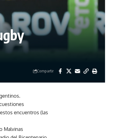
Rugby
Compartir
gentinos.
 cuestiones
 estos encuentros (las
io Malvinas
adio del Bicentenario