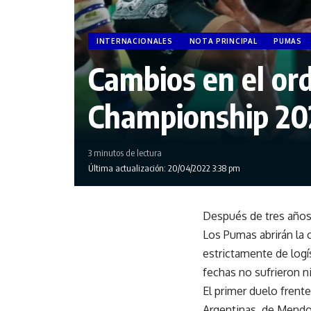
INTERNACIONALES
NOTA PRINCIPAL
PUMAS
Cambios en el ord
Championship 20
3 minutos de lectura
Última actualización: 20/04/2022 3:38 pm
Después de tres años
Los Pumas abrirán la 
estrictamente de logí
fechas no sufrieron n
El primer duelo frente
Argentinas, de Mendoz