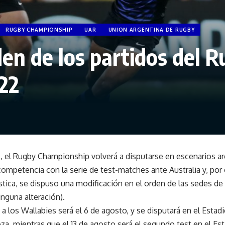
RUGBY CHAMPIONSHIP
UAR
UNION ARGENTINA DE RUGBY
en de los partidos del 
22
, el Rugby Championship volverá a disputarse en escenarios ar
competencia con la serie de test-matches ante Australia y, por
stica, se dispuso una modificación en el orden de las sedes de
inguna alteración).
 a los Wallabies será el 6 de agosto, y se disputará en el Estad
a, mientras que el 13 de agosto será el segundo test en el Est