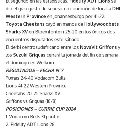
El segundo en las estadísticas,
Fidelity ADT Lions
se
dio el gran gusto de superar en condición de local a
DHL
Western Province
en Johannesburgo por 41-22.
Toyota Cheetahs
cayó en manos de
Hollywoodbets
Sharks XV
en Bloemfontein 25-20 en los únicos dos
encuentros disputados este sábado.
El derbi centrosudafricano entre los
NovaVit Griffons
y
los
Suzuki Griquas
cerrará la jornada del fin de semana
el domingo en Welkom.
RESULTADOS – FECHA Nº7
Pumas 24-40 Vodacom Bulls
Lions 41-22 Western Province
Cheetahs 20-25 Sharks XV
Griffons vs Griquas (18/8)
POSICIONES – CURRIE CUP 2024
1. Vodacom Bulls 31 puntos
2. Fidelity ADT Lions 28