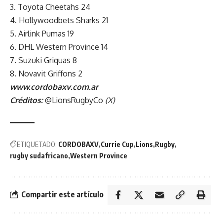
3. Toyota Cheetahs 24
4. Hollywoodbets Sharks 21
5. Airlink Pumas 19
6. DHL Western Province 14
7. Suzuki Griquas 8
8. Novavit Griffons 2
www.cordobaxv.com.ar
Créditos:
@LionsRugbyCo
(X)
ETIQUETADO:
CORDOBAXV
Currie Cup
Lions
Rugby
rugby sudafricano
Western Province
Compartir este artículo