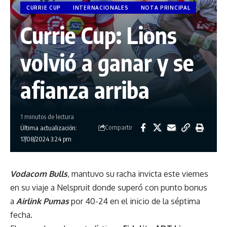
CURRIE CUP
INTERNACIONALES
NOTA PRINCIPAL
Currie Cup: Lions
volvió a ganar y se
afianza arriba
1 minutos de lectura
Compartir
Última actualización:
17/08/2024 3:24 pm
Vodacom Bulls
, mantuvo su racha invicta este viernes
en su viaje a Nelspruit donde superó con punto bonus
a
Airlink Pumas
por 40-24 en el inicio de la séptima
fecha.