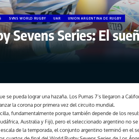
S
SVNS WORLD RUGBY
UAR
UNION ARGENTINA DE RUGBY
 Sevens Series: El sue
e se pueda lograr una hazaña. Los Pumas 7’s llegaron a Califor
anzar la corona por primera vez del circuito mundial.
cilla, fundamentalmente porque también depende de los resul
Sudáfrica, Australia y Fiji), pero el seleccionado argentino no se
 escala de la temporada, el conjunto argentino terminó en el s
los cuartos de final del World Rugby Sevens Series de Los Án