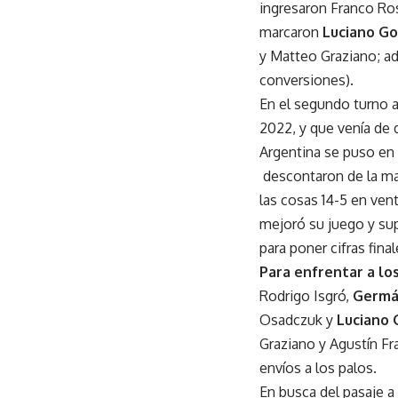
ingresaron Franco Ros
marcaron
Luciano G
y Matteo Graziano; a
conversiones).
En el segundo turno a
2022, y que venía de 
Argentina se puso en 
descontaron de la ma
las cosas 14-5 en ven
mejoró su juego y sup
para poner cifras final
Para enfrentar a lo
Rodrigo Isgró,
Germá
Osadczuk y
Luciano 
Graziano y Agustín Fr
envíos a los palos.
En busca del pasaje a