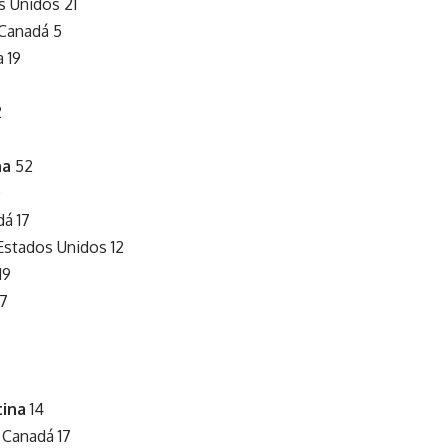
s Unidos 21
Canadá 5
a 19
2
na
52
0
dá 17
Estados Unidos 12
19
 7
ina
14
 Canadá 17