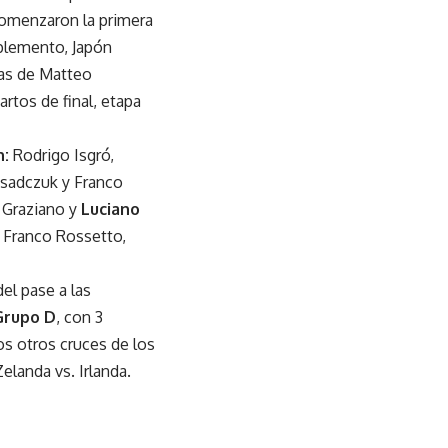
 comenzaron la primera
mplemento, Japón
das de Matteo
artos de final, etapa
n:
Rodrigo Isgró,
Osadczuk y Franco
 Graziano y
Luciano
, Franco Rossetto,
del pase a las
Grupo D
, con 3
Los otros cruces de los
Zelanda vs. Irlanda.