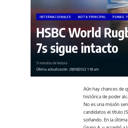
INTERNACIONALES
NOTA PRINCIPAL
PUMAS 7
HSBC World Rugby
7s sigue intacto
9 minutos de lectura
Última actualización: 28/08/2022 1:18 am
Aún hay chances de qu
histórica de poder alc
No es una misión sen
candidatos el título (
soñando. En la última
Grupo A, y accedió a 