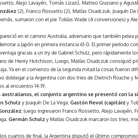
setto, Alejo Lavayén, Tomás Lizazú, Matteo Graziano y Agustín
onzález
(2), Franco Rossetto (2), Matías Osadczuk, Joaquín De 
demás, sumaron con el pie Tobías Wade (4 conversiones) y Ale
pareció en el camino Australia, adversario que también pelea p
derrotar a Japón en primera instancia 61-0. El primer período c
ventaja gracias a un try de Gabriel Schulz, pero rápidamente lo
no de Henry Hutchison. Luego, Matías Osadczuk consiguió pisar
taja. Ya en el comienzo de la segunda mitad la cosas fueron dif
o doblegar a la Argentina con dos tries de Dietrich Roache y
es al encuentro 14-19.
s australianos, el conjunto argentino se presentó con la s
n Schulz
y Joaquín De La Vega;
Gastón Revol (capitán)
y Tob
González
; luego ingresaron Franco Rossetto, Alejo Lavayén, 
aga.
Germán Schulz
y Matías Osadczuk marcaron los tries, mi
 los cuartos de final, la Argentina disputó el último compromis