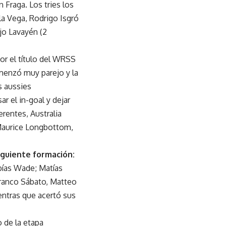
 Fraga. Los tries los
la Vega, Rodrigo Isgró
jo Lavayén (2
or el título del WRSS
omenzó muy parejo y la
s aussies
 el in-goal y dejar
erentes, Australia
 Maurice Longbottom,
iguiente formación:
ías Wade; Matías
Franco Sábato, Matteo
entras que acertó sus
o de la etapa