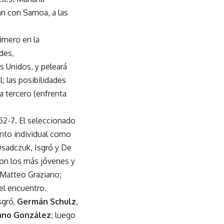
án con Samoa, a las
rimero en la
ades,
s Unidos, y peleará
; las posibilidades
a tercero (enfrenta
52-7. El seleccionado
anto individual como
 Osadczuk, Isgró y De
ron los más jóvenes y
 Matteo Graziano;
 el encuentro.
sgró,
Germán Schulz
,
ano González
; luego