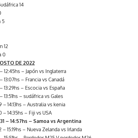
udáfrica 14
0
a 5
n 12
a 0
OSTO DE 2022
– 12:45hs – Japón vs Inglaterra
– 13:07hs – Francia vs Canadá
– 13:29hs – Escocia vs España
 13:51hs – sudáfrica vs Gales
– 14:13hs – Australia vs kenia
 – 14:35hs – Fiji vs USA
31 – 14:57hs –
Samoa vs Argentina
 – 15:19hs – Nueva Zelanda vs Irlanda
 – 15:51hs – Perdedor M25 V perdedor M26