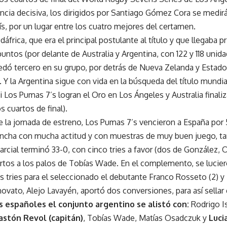
ancia decisiva, los dirigidos por Santiago Gómez Cora se medir
ís, por un lugar entre los cuatro mejores del certamen.
frica, que era el principal postulante al título y que llegaba p
puntos (por delante de Australia y Argentina, con 122 y 118 unid
dó tercero en su grupo, por detrás de Nueva Zelanda y Estado
Y la Argentina sigue con vida en la búsqueda del título mundial
 Los Pumas 7’s logran el Oro en Los Ángeles y Australia finaliz
 cuartos de final).
de la jornada de estreno, Los Pumas 7’s vencieron a España por 
cancha con mucha actitud y con muestras de muy buen juego, t
parcial terminó 33-0, con cinco tries a favor (dos de González,
ertos a los palos de Tobías Wade. En el complemento, se lucie
 tries para el seleccionado el debutante Franco Rosseto (2) y
novato, Alejo Lavayén, aportó dos conversiones, para así sellar
s españoles el conjunto argentino se alistó con:
Rodrigo I
astón Revol (capitán)
, Tobías Wade, Matías Osadczuk y
Luci