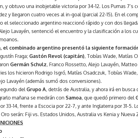
ón, y obtuvo una inobjetable victoria por 34-12. Los Pumas 7’s
ez y llegaron cuatro veces al in-goal (parcial 22-15). En el co
o el seleccionado argentino reaccionó rápido y con dos llega
lejo Lavayén, sentenció el encuentro y la clasificación a los cu
amoanos.
n, el combinado argentino presentó la siguiente formació
Agustín Fraga;
Gastón Revol (capitán)
, Tobías Wade, Matías 
raron
Germán Schulz
, Franco Rossetto, Alejo Lavayén, Matteo
tries los hicieron Rodrigo Isgró, Matías Osadczuk, Tobías Wade
ejo Lavayén (además sumó dos conversiones).
 segundo del
Grupo A
, detrás de Australia, y ahora irá en busca 
ograrlo mañana se medirán con
Samoa
, que quedó primero del
por 33-14, frente a Escocia por 22-7, y ante Inglaterra por 31-5. 
l Oro serán: Fiji vs. Estados Unidos, Australia vs Kenia y Nueva 
INICIONES
o