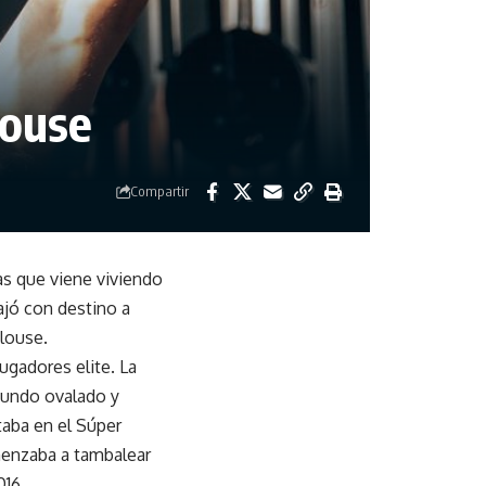
louse
Compartir
as que viene viviendo
ajó con destino a
ulouse.
ugadores elite. La
mundo ovalado y
taba en el Súper
menzaba a tambalear
016.