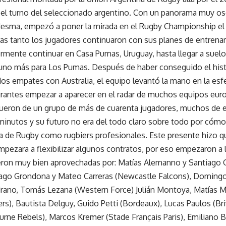
 el turno del seleccionado argentino. Con un panorama muy os
edesma, empezó a poner la mirada en el Rugby Championship el
tras tanto los jugadores continuaron con sus planes de entren
rmente continuar en Casa Pumas, Uruguay, hasta llegar a suelo 
 uno más para Los Pumas. Después de haber conseguido el hist
os empates con Australia, el equipo levantó la mano en la esfe
grantes empezar a aparecer en el radar de muchos equipos eur
 fueron de un grupo de más de cuarenta jugadores, muchos de 
nutos y su futuro no era del todo claro sobre todo por cómo c
a de Rugby como rugbiers profesionales. Este presente hizo q
pezara a flexibilizar algunos contratos, por eso empezaron a ll
ueron muy bien aprovechadas por: Matías Alemanno y Santiago C
iago Grondona y Mateo Carreras (Newcastle Falcons), Doming
drano, Tomás Lezana (Western Force) Julián Montoya, Matías Mo
ers), Bautista Delguy, Guido Petti (Bordeaux), Lucas Paulos (Bri
rne Rebels), Marcos Kremer (Stade Français Paris), Emiliano Bof