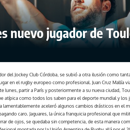
 es nuevo jugador de Tou
or del Jockey Club Córdoba, se subió a otra ilusión como tant
Jugar en el rugby europeo como profesional. Juan Cruz Mallía vi
te lunes, partir a París y posteriormente a su nueva ciudad, To
 atípica como todos los saben para el deporte mundial y los j
ia lamentablemente aceleró algunos cambios drásticos en el 
agando caro. Jaguares, la única franquicia profesional que mili
cerrar de ojos, se quedaba sin competencia, de esta manera co
ofesional montada por la Unión Argentina de Rugby allá por el 2