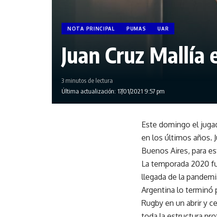
NOTA PRINCIPAL
PUMAS
UAR
Juan Cruz Mallía
3 minutos de lectura
Última actualización: 17/01/2021 9:57 pm
Este domingo el jugad
en los últimos años. 
Buenos Aires, para es
La temporada 2020 fue
llegada de la pandem
Argentina lo terminó p
Rugby en un abrir y 
toda la estructura pr