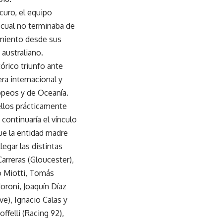
curo, el equipo
 cual no terminaba de
amiento desde sus
australiano.
órico triunfo ante
ra internacional y
opeos y de Oceanía.
ellos prácticamente
ontinuaría el vínculo
ue la entidad madre
egar las distintas
arreras (Gloucester),
o Miotti, Tomás
roni, Joaquín Díaz
ve), Ignacio Calas y
felli (Racing 92),