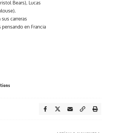
istol Bears), Lucas
ulouse).
 sus carreras
as pensando en Francia
ations