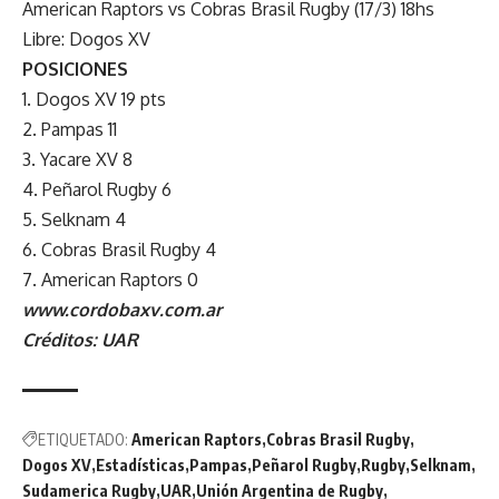
American Raptors vs Cobras Brasil Rugby (17/3) 18hs
Libre: Dogos XV
POSICIONES
1. Dogos XV 19 pts
2. Pampas 11
3. Yacare XV 8
4. Peñarol Rugby 6
5. Selknam 4
6. Cobras Brasil Rugby 4
7. American Raptors 0
www.cordobaxv.com.ar
Créditos: UAR
ETIQUETADO:
American Raptors
Cobras Brasil Rugby
Dogos XV
Estadísticas
Pampas
Peñarol Rugby
Rugby
Selknam
Sudamerica Rugby
UAR
Unión Argentina de Rugby