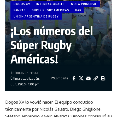
DOGOS XV
INTERNACIONALES
NOTA PRINCIPAL
PAMPAS
SÚPER RUGBY AMERICAS
UAR
UNION ARGENTINA DE RUGBY
¡Los números del
Súper Rugby
Américas!
1 minutos de lectura
Compartir
Última actualización:
09/03/2024 4:00 pm
Dogos XV lo volvió hacer. El equipo conducido
técnicamente por Nicolás Galatro, Diego Ghiglione,
Stéfano Ambrosio y Galo Álvarez Quiñones consiguió su