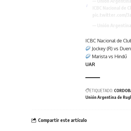
— Unión Argentin
ICBC Nacional de Cl
pic.twitter.com/
— Unión Argentin
ICBC Nacional de Club
Jockey (R) vs Due
Marista vs Hindú
UAR
ETIQUETADO:
CORDOB
Unión Argentina de Rug
Compartir este artículo