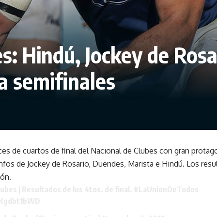
s: Hindú, Jockey de Ros
a semifinales
ces de cuartos de final del Nacional de Clubes con gran prot
iunfos de Jockey de Rosario, Duendes, Marista e Hindú. Los resu
ión.
ubes | Resultados de los 4tos. de final.
#LaUnionDeTodos
/NKgdbt1bWD