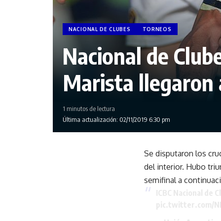
NACIONAL DE CLUBES
TORNEOS
Nacional de Clube
Marista llegaron 
1 minutos de lectura
Última actualización: 02/11/2019 6:30 pm
Se disputaron los cru
del interior. Hubo tr
semifinal a continuac
ICBC Nacional de Cl
pic.twitter.com