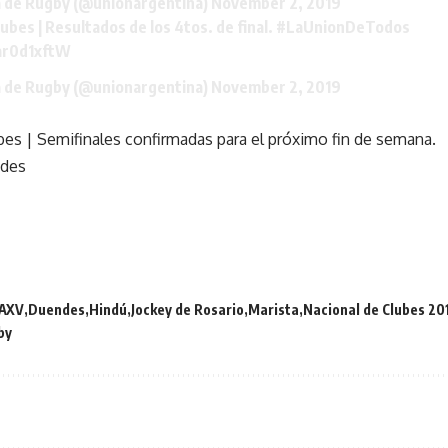
a de Rugby (@unionargentina)
November 2, 2019
ubes | Resultados de los 4tos. de final.
#LaUnionDeTodos
3ar0d1xftW
a de Rugby (@unionargentina)
November 2, 2019
es | Semifinales confirmadas para el próximo fin de semana.
ndes
AXV
Duendes
Hindú
Jockey de Rosario
Marista
Nacional de Clubes 20
by