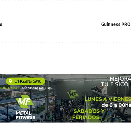
do
Guinness PRO1