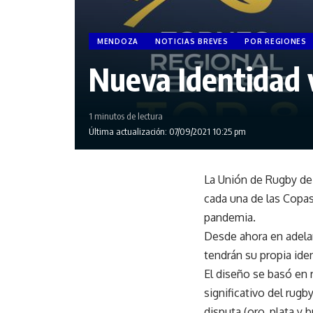
MENDOZA
NOTICIAS BREVES
POR REGIONES
Nueva Identidad v
1 minutos de lectura
Última actualización: 07/09/2021 10:25 pm
La Unión de Rugby de 
cada una de las Copas
pandemia.
Desde ahora en adela
tendrán su propia iden
El diseño se basó en 
significativo del rug
disputa (oro, plata y 