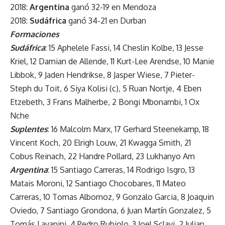
2018:
Argentina
ganó 32-19 en Mendoza
2018:
Sudáfrica
ganó 34-21 en Durban
Formaciones
Sudáfrica
: 15 Aphelele Fassi, 14 Cheslin Kolbe, 13 Jesse
Kriel, 12 Damian de Allende, 11 Kurt-Lee Arendse, 10 Manie
Libbok, 9 Jaden Hendrikse, 8 Jasper Wiese, 7 Pieter-
Steph du Toit, 6 Siya Kolisi (c), 5 Ruan Nortje, 4 Eben
Etzebeth, 3 Frans Malherbe, 2 Bongi Mbonambi, 1 Ox
Nche
Suplentes
: 16 Malcolm Marx, 17 Gerhard Steenekamp, 18
Vincent Koch, 20 Elrigh Louw, 21 Kwagga Smith, 21
Cobus Reinach, 22 Handre Pollard, 23 Lukhanyo Am
Argentina
: 15 Santiago Carreras, 14 Rodrigo Isgro, 13
Matais Moroni, 12 Santiago Chocobares, 11 Mateo
Carreras, 10 Tomas Albornoz, 9 Gonzalo Garcia, 8 Joaquin
Oviedo, 7 Santiago Grondona, 6 Juan Martín Gonzalez, 5
Tomás Lavanini, 4 Pedro Rubiolo, 3 Joel Sclavi, 2 Julian