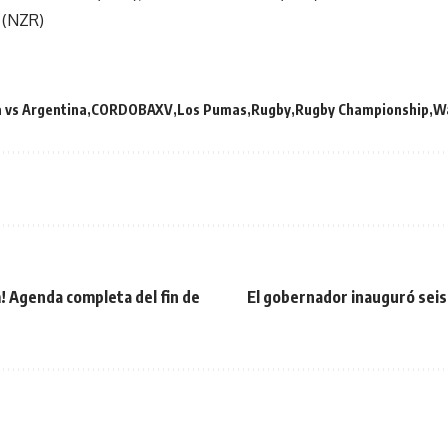
 (NZR)
a vs Argentina
CORDOBAXV
Los Pumas
Rugby
Rugby Championship
Wa
! Agenda completa del fin de
El gobernador inauguró seis 