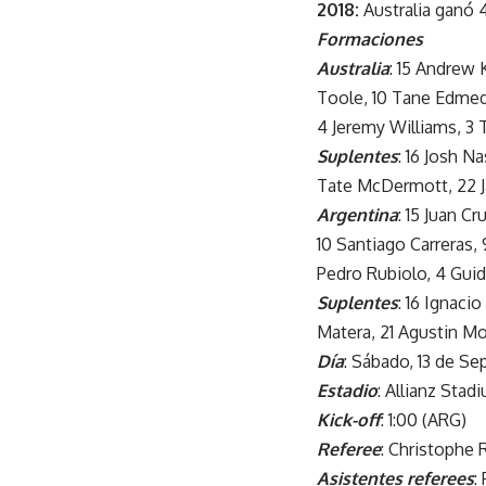
2018:
Australia ganó 
Formaciones
Australia
: 15 Andrew 
Toole, 10 Tane Edmed,
4 Jeremy Williams, 3 T
Suplentes
: 16 Josh N
Tate McDermott, 22 J
Argentina
: 15 Juan C
10 Santiago Carreras,
Pedro Rubiolo, 4 Guido
Suplentes
: 16 Ignaci
Matera, 21 Agustin Mo
Día
: Sábado, 13 de S
Estadio
: Allianz Sta
Kick-off
: 1:00 (ARG)
Referee
: Christophe 
Asistentes referees
: