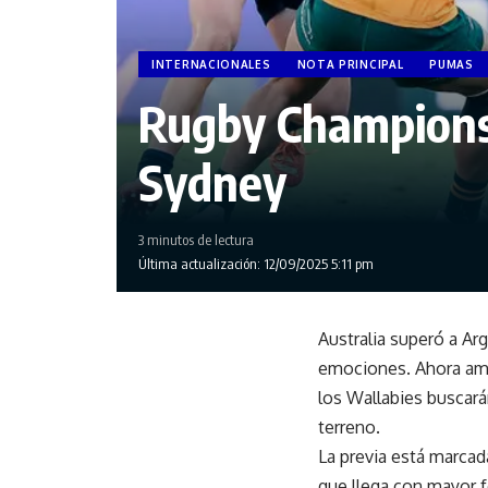
INTERNACIONALES
NOTA PRINCIPAL
PUMAS
Rugby Championsh
Sydney
3 minutos de lectura
Última actualización: 12/09/2025 5:11 pm
Australia superó a Ar
emociones. Ahora amb
los Wallabies buscar
terreno.
La previa está marcad
que llega con mayor fo