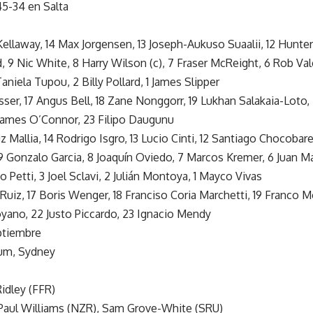
45-34 en Salta
Kellaway, 14 Max Jorgensen, 13 Joseph-Aukuso Suaalii, 12 Hunter
 9 Nic White, 8 Harry Wilson (c), 7 Fraser McReight, 6 Rob Va
aniela Tupou, 2 Billy Pollard, 1 James Slipper
asser, 17 Angus Bell, 18 Zane Nonggorr, 19 Lukhan Salakaia-Loto,
ames O’Connor, 23 Filipo Daugunu
ruz Mallia, 14 Rodrigo Isgro, 13 Lucio Cinti, 12 Santiago Chocobare
 9 Gonzalo Garcia, 8 Joaquín Oviedo, 7 Marcos Kremer, 6 Juan Ma
 Petti, 3 Joel Sclavi, 2 Julián Montoya, 1 Mayco Vivas
o Ruiz, 17 Boris Wenger, 18 Franciso Coria Marchetti, 19 Franco M
yano, 22 Justo Piccardo, 23 Ignacio Mendy
eptiembre
dium, Sydney
Ridley (FFR)
 Paul Williams (NZR), Sam Grove-White (SRU)