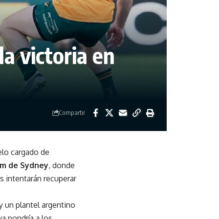
a victoria en
Compartir
elo cargado de
um de Sydney
, donde
 intentarán recuperar
y un plantel argentino
va pondría a los