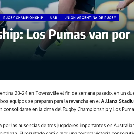
RUGBY CHAMPIONSHIP
UAR
UNION ARGENTINA DE RUGBY
ip: Los Pumas van por l
gentina 28-24 en Townsville el fin de semana pasado, en un du
os equipos se preparan para la revancha en el
Allianz Stadi
án consolidarse en la cima del Rugby Championship y Los Pumas
a por las ausencias de tres jugadores importantes en Australia 
rtaleza. El resultado será clave: una tercera victoria consecuti