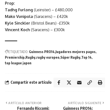
Prop:
Tadhg Furlong
(Leinster) – £480,000
Mako Vunipola
(Saracens) – £420k
Kyle Sinckler
(Bristol Bears) -£350k
Vincent Koch
(Saracens) – £300k
ETIQUETADO:
Guinness PRO14
Jugadores mejores pagos
Premiership
Rugby
rugby europeo
Súper Rugby
Top 14
top league japon
Compartir este artículo
ARTÍCULO ANTERIOR
ARTÍCULO SIGUIENTE
Fernando Riccomi:
Guinness PRO14: