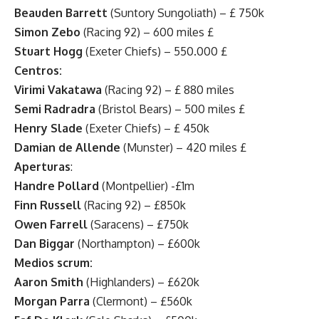
Beauden Barrett
(Suntory Sungoliath) – £ 750k
Simon Zebo
(Racing 92) – 600 miles £
Stuart Hogg
(Exeter Chiefs) – 550.000 £
Centros:
Virimi Vakatawa
(Racing 92) – £ 880 miles
Semi Radradra
(Bristol Bears) – 500 miles £
Henry Slade
(Exeter Chiefs) – £ 450k
Damian de Allende
(Munster) – 420 miles £
Aperturas
:
Handre Pollard
(Montpellier) -£1m
Finn Russell
(Racing 92) – £850k
Owen Farrell
(Saracens) – £750k
Dan Biggar
(Northampton) – £600k
Medios scrum:
Aaron Smith
(Highlanders) – £620k
Morgan Parra
(Clermont) – £560k