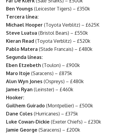
Faf De Klerk
(Sale Sharks) – £500k
Ben Youngs
(Leicester Tigers) – £350k
Tercera línea:
Michael Hooper
(Toyota Verblitz) – £625K
Steve Luatua
(Bristol Bears) – £550k
Kieran Read
(Toyota Verblitz) – £520k
Pablo Matera
(Stade Francais) – £480k
Segunda líneas:
Eben Etzebeth
(Toulon) – £900k
Maro Itoje
(Saracens) – £875k
Alun Wyn Jones
(Ospreys) – £480k
James Ryan
(Leinster) – £460k
Hooker:
Guilhem Guirado
(Montpellier) – £500k
Dane Coles
(Hurricanes) – £375k
Luke Cowan-Dickie
(Exeter Chiefs) – £230k
Jamie George
(Saracens) – £200k