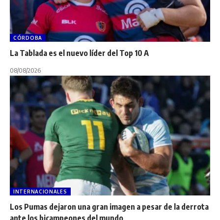
CÓRDOBA
La Tablada es el nuevo líder del Top 10 A
08/08/2026
INTERNACIONALES
Los Pumas dejaron una gran imagen a pesar de la derrota
ante los bicampeones del mundo