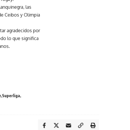
lanquinegra, las
 de Ceibos y Olimpia
ar agradecidos por
do lo que significa
anos.
y
Superliga