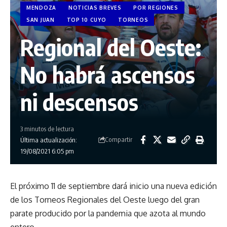
MENDOZA
NOTICIAS BREVES
POR REGIONES
SAN JUAN
TOP 10 CUYO
TORNEOS
Regional del Oeste:
No habrá ascensos
ni descensos
3 minutos de lectura
Compartir
Última actualización:
19/08/2021 6:05 pm
El próximo 11 de septiembre dará inicio una nueva edición
de los Torneos Regionales del Oeste luego del gran
parate producido por la pandemia que azota al mundo
entero.